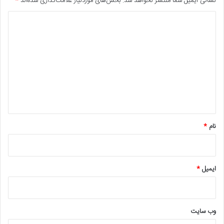
نشانی ایمیل شما منتشر نخواهد شد.
بخش‌های موردنیاز علامت‌گذاری شده‌اند
*
د
آیا این مطلب برایتان مفید بود؟ امتیاز خود را ثبت کنید
ی
د
امتیاز کاربران:
4.79
(
4
رای)
گ
ا
ه
*
نام
*
ایمیل
*
وب‌ سایت