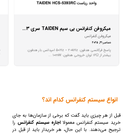
میکروفن کنفرانس بی سیم TAIDEN سری HCS-۵۳۹۳
م
میکروفن کنفرانس
م
دسامبر ۳۱, ۲۰۲۵
ا
پاسخ فرکانسی هدفون: ۵۰Hz – ۲۰kHz امپدانس بار هدفون:
ط
بیشتر از ۱۶Ω توان خروجی هدفون: ۱۰mW ...
گ
انواع سیستم کنفرانس کدام اند؟
قبل از هر چیزی باید گفت که برخی از سازمان‌ها به جای
خرید سیستم کنفرانس معمولا
اجاره سیستم کنفرانس
را
ترجیح می‌دهند. با این حال، هر خریدار باید از قبل در