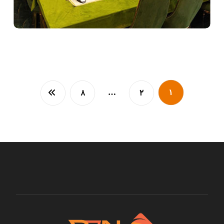
۸
۲
…
۱