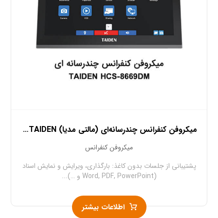
میکروفن کنفرانس چندرسانه‌ای (مالتی مدیا) TAIDEN سری HCS-۸۶۶۹
میکروفن کنفرانس
پشتیبانی از جلسات بدون کاغذ: بارگذاری، ویرایش و نمایش اسناد
(Word, PDF, PowerPoint و …)...
اطلاعات بیشتر