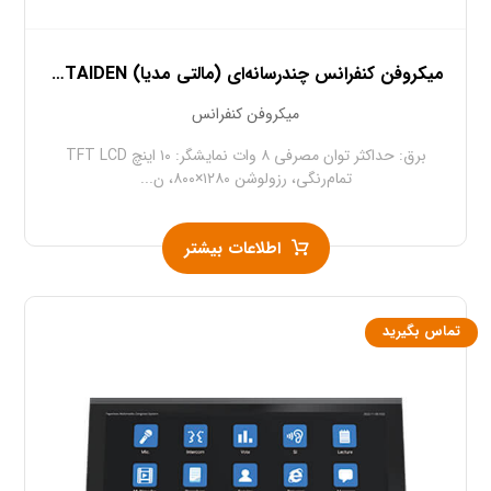
میکروفن کنفرانس چندرسانه‌ای (مالتی مدیا) TAIDEN سری HCS-۸۶۳۵
میکروفن کنفرانس
برق: حداکثر توان مصرفی ۸ وات نمایشگر: ۱۰ اینچ TFT LCD
تمام‌رنگی، رزولوشن ۱۲۸۰×۸۰۰، ن...
اطلاعات بیشتر
تماس بگیرید