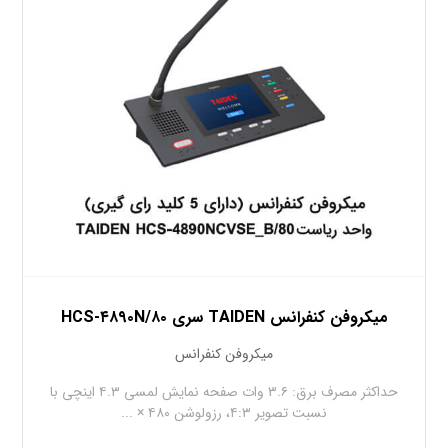
میکروفن کنفرانس TAIDEN سری HCS-۴۸۹۰N/۸۰
میکروفن کنفرانس
حداکثر مصرف برق: ۳.۶ وات صفحه نمایش لمسی ۴.۳ اینچی با
نسبت تصویر ۴:۳، رزولوشن ۴۸۰ × ...