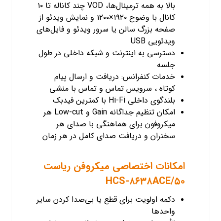
بالا به همه ترمینال‌ها، VOD چند کاناله تا ۱۰
کانال با وضوح ۱۹۲۰×۱۲۰۰ و نمایش ویدئو از
صفحه بزرگ سالن یا سرور ویدئو و فایل‌های
ویدئویی USB
دسترسی به اینترنت و شبکه داخلی در طول
جلسه
خدمات کنفرانس: دریافت و ارسال پیام
کوتاه ، سرویس تماس و تماس با منشی
بلندگوی داخلی Hi-Fi با کمترین فیدبک
امکان تنظیم جداگانه Gain و Low-cut هر
میکروفون برای هماهنگی با صدای هر
سخنران و دریافت صدای کامل در هر زمان
امکانات اختصاصی میکروفن ریاست
HCS-۸۶۳۸ACE/۵۰
دکمه اولویت برای قطع یا بی‌صدا کردن سایر
واحدها