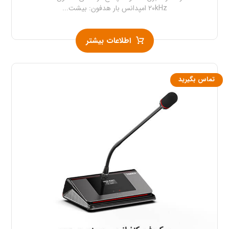
۲۰kHz امپدانس بار هدفون: بیشت...
اطلاعات بیشتر
تماس بگیرید