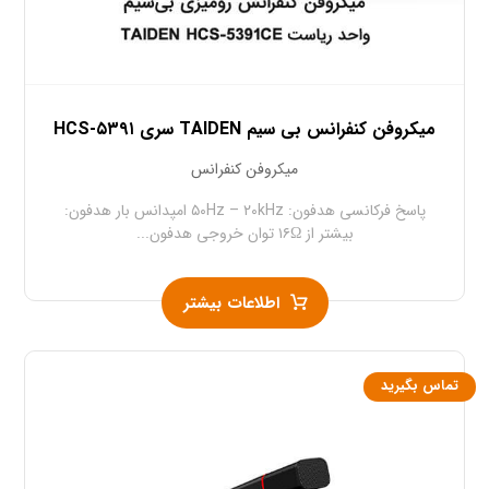
میکروفن کنفرانس بی سیم TAIDEN سری HCS-۵۳۹۱
میکروفن کنفرانس
پاسخ فرکانسی هدفون: ۵۰Hz – ۲۰kHz امپدانس بار هدفون:
بیشتر از ۱۶Ω توان خروجی هدفون...
اطلاعات بیشتر
تماس بگیرید