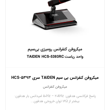
میکروفن کنفرانس بی سیم TAIDEN سری HCS-۵۳۹۳
میکروفن کنفرانس
پاسخ فرکانسی هدفون: ۵۰Hz – ۲۰kHz امپدانس بار هدفون:
بیشتر از ۱۶Ω توان خروجی هدفون...