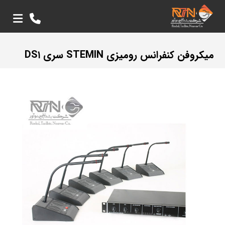
میکروفن کنفرانس رومیزی STEMIN سری DS۱