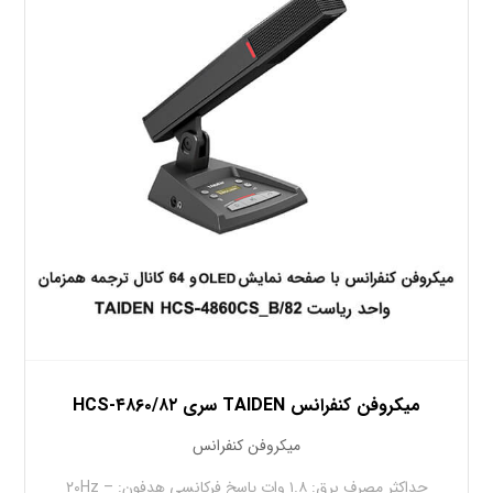
میکروفن کنفرانس TAIDEN سری HCS-۴۸۶۰/۸۲
میکروفن کنفرانس
حداکثر مصرف برق: ۱.۸ وات پاسخ فرکانسی هدفون: ۲۰Hz –