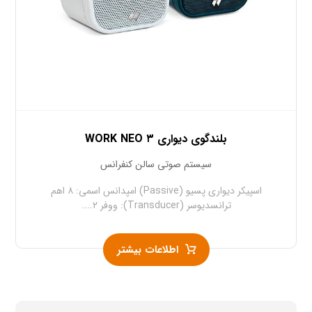
بلندگوی دیواری WORK NEO ۳
سیستم صوتی سالن کنفرانس
اسپیکر دیواری پسیو (Passive) امپدانس اسمی: ۸ اهم
ترانسدیوسر (Transducer): ووفر ۲....
اطلاعات بیشتر