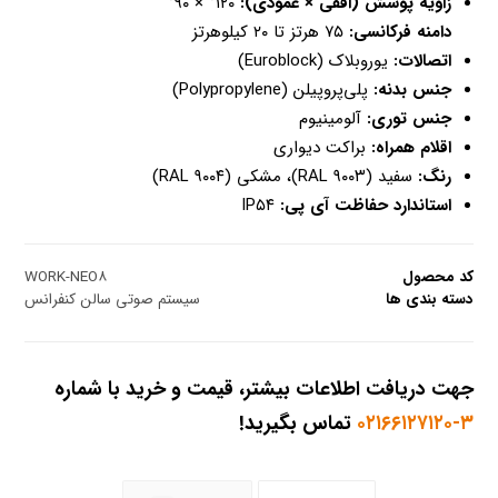
زاویه پوشش (افقی × عمودی):
۱۲۰° × ۹۰°
دامنه فرکانسی:
۷۵ هرتز تا ۲۰ کیلوهرتز
اتصالات:
یوروبلاک (Euroblock)
جنس بدنه:
پلی‌پروپیلن (Polypropylene)
جنس توری:
آلومینیوم
اقلام همراه:
براکت دیواری
رنگ:
سفید (RAL ۹۰۰۳)، مشکی (RAL ۹۰۰۴)
استاندارد حفاظت آی پی:
IP۵۴
کد محصول
WORK-NEO۸
دسته بندی ها
سیستم صوتی سالن کنفرانس
جهت دریافت اطلاعات بیشتر، قیمت و خرید با شماره
۳-۰۲۱۶۶۱۲۷۱۲۰
تماس بگیرید!