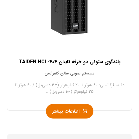
بلندگوی ستونی دو طرفه تایدن TAIDEN HCL-۴۰۴
سیستم صوتی سالن کنفرانس
دامنه فرکانسی: ۸۰ هرتز تا ۲۰ کیلوهرتز (±۳ دسی‌بل) / ۶۰ هرتز تا
۲۵ کیلوهرتز (-۱۰ دسی‌بل)...
اطلاعات بیشتر