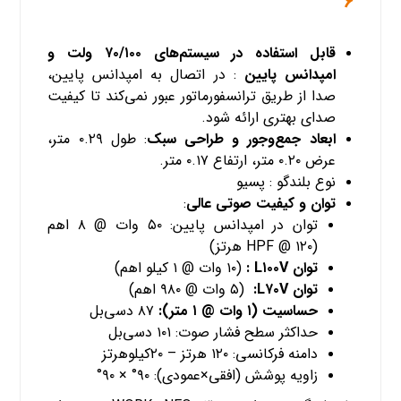
۶
قابل استفاده در سیستم‌های
۷۰/۱۰۰
ولت و
امپدانس پایین
: در اتصال به امپدانس پایین،
صدا از طریق ترانسفورماتور عبور نمی‌کند تا کیفیت
صدای بهتری ارائه شود.
ابعاد جمع‌وجور و طراحی سبک
: طول ۰.۲۹ متر،
عرض ۰.۲۰ متر، ارتفاع ۰.۱۷ متر.
نوع بلندگو : پسیو
توان و کیفیت صوتی عالی
:
توان در امپدانس پایین: ۵۰ وات @ ۸ اهم
(HPF @ ۱۲۰ هرتز)
توان L۱۰۰V :
(۱۰ وات @ ۱ کیلو اهم)
توان L۷۰V:
(۵ وات @ ۹۸۰ اهم)
حساسیت (۱ وات @ ۱ متر):
۸۷ دسی‌بل
حداکثر سطح فشار صوت: ۱۰۱ دسی‌بل
دامنه فرکانسی: ۱۲۰ هرتز – ۲۰کیلوهرتز
زاویه پوشش (افقی×عمودی): ۹۰° × ۹۰°