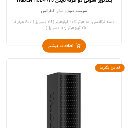
بلندگوی ستونی دو طرفه تایدن TAIDEN HCL-۴۰۴J
سیستم صوتی سالن کنفرانس
دامنه فرکانسی: ۸۰ هرتز تا ۲۰ کیلوهرتز (±۳ دسی‌بل) / ۶۰ هرتز تا
۲۵ کیلوهرتز (-۱۰ دسی‌بل)...
اطلاعات بیشتر
تماس بگیرید