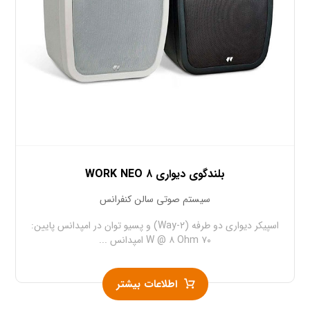
بلندگوی دیواری WORK NEO ۸
سیستم صوتی سالن کنفرانس
اسپیکر دیواری دو طرفه (۲-Way) و پسیو توان در امپدانس پایین:
۷۰ W @ ۸ Ohm امپدانس ...
اطلاعات بیشتر