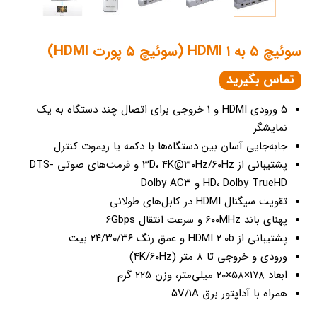
سوئیچ ۵ به ۱ HDMI (سوئیچ ۵ پورت HDMI)
تماس بگیرید
۵ ورودی HDMI و ۱ خروجی برای اتصال چند دستگاه به یک
نمایشگر
جابه‌جایی آسان بین دستگاه‌ها با دکمه یا ریموت کنترل
پشتیبانی از ۳D، ۴K@۳۰Hz/۶۰Hz و فرمت‌های صوتی DTS-
HD، Dolby TrueHD و Dolby AC۳
تقویت سیگنال HDMI در کابل‌های طولانی
پهنای باند ۶۰۰MHz و سرعت انتقال ۶Gbps
پشتیبانی از HDMI ۲.۰b و عمق رنگ ۲۴/۳۰/۳۶ بیت
ورودی و خروجی تا ۸ متر (۴K/۶۰Hz)
ابعاد ۱۷۸×۵۸×۲۰ میلی‌متر، وزن ۲۲۵ گرم
همراه با آداپتور برق ۵V/۱A