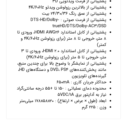
پشتیبانی از فرمت ویدئویی ۳D
پشتیبانی از بالاترین رزولوشن ویدئو ۴K/۶۰Hz
پشتیبانی از عمق رنگ ۲۴/۳۰/۳۶ بیت
پشتیبانی از فرمت صوتی : DTS-HD/Dolby-
trueHD/DTS/Dolby-AC۳/DSD
پشتیبانی از کابل استاندارد HDMI AWG۲۶، ورودی تا
۸ متر، خروجی تا ۸ متر (برای رزولوشن ۴K/۶۰Hz و
کمتر)
پشتیبانی از کابل استاندارد HDMI ۲.۰، ورودی تا ۳
متر، خروجی تا ۵ متر (برای رزولوشن ۴K/۶۰Hz)
پشتیبانی از نمایشگر با وضوح بالا برای چندین منبع،
مانند پخش‌کننده‌های DVD، PS۴ و دستگاه‌های HD،
گیرنده‌های تلویزیون
حداکثر جریان کاری : ۶۵۰mA
محدوده دمای عملیاتی : -۱۵ تا +۵۵ درجه سانتی‌گراد
نیاز به آداپتور برق ۵VDC/۱A
ابعاد (طول × عرض × ارتفاع) : ۱۷۸x۵۸x۲۰ میلی‌متر
وزن : ۲۲۵ گرم