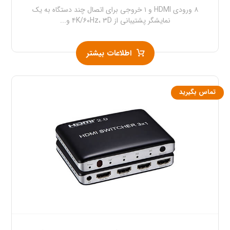
۸ ورودی HDMI و ۱ خروجی برای اتصال چند دستگاه به یک
نمایشگر پشتیبانی از ۴K/۶۰Hz، ۳D و...
اطلاعات بیشتر
تماس بگیرید